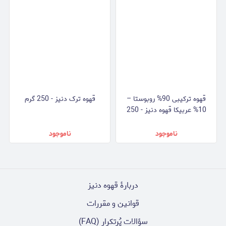
قهوه ترکیبی 90% روبوستا –
قهوه ترک دنیز - 250 گرم
10% عربیکا قهوه دنیز - 250
گرم
ناموجود
ناموجود
دربارۀ قهوه دنیز
قوانین و مقررات
سؤالات پُرتکرار (FAQ)